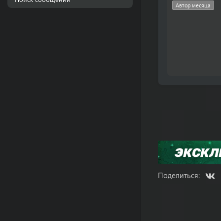
Автор месяца
V
Поделиться: