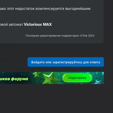
нако этот недостаток компенсируется выгоднейшим
ровой автомат
Victorious MAX
Последнее редактирование модератором:
9 Янв 2024
Войдите или зарегистрируйтесь для ответа