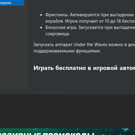
форума
Фриспины. Активируются при выпадении 
корабля. Игрок получает от 10 до 18 бесп
Бонусная игра. Запускается при выпадении
сокровища.
Запускать аппарат Under the Waves можно в д
поддерживаемыми функциями.
Играть бесплатно в игровой автом