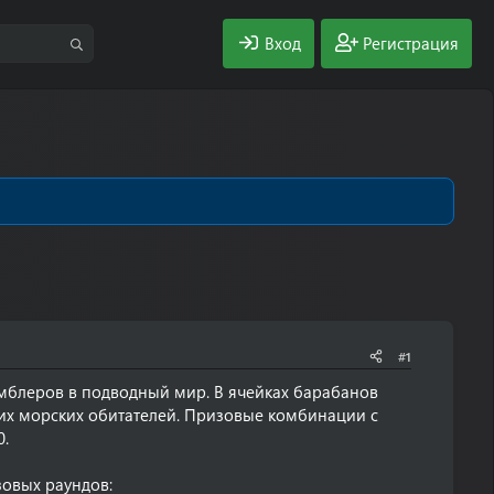
Вход
Регистрация
#1
емблеров в подводный мир. В ячейках барабанов
их морских обитателей. Призовые комбинации с
0.
зовых раундов: