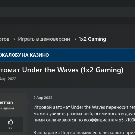
отов
Играть в демоверсии
1x2 Gaming
 ЖАЛОБУ НА КАЗИНО
томат Under the Waves (1x2 Gaming)
 Апр 2022
2 Апр 2022
serman
Игровой автомат Under the Waves переносит г
ый админ
можно увидеть разных рыб, осьминогов и друг
ними оплачиваются по коэффициентам х5-х100
338
В аппарате «Под волнами» есть несколько при