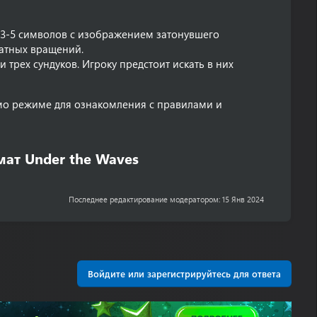
3-5 символов с изображением затонувшего
латных вращений.
 трех сундуков. Игроку предстоит искать в них
емо режиме для ознакомления с правилами и
ат Under the Waves​
Последнее редактирование модератором:
15 Янв 2024
Войдите или зарегистрируйтесь для ответа