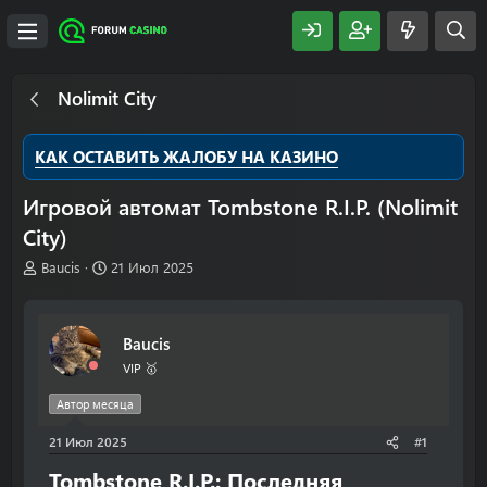
Nolimit City
КАК ОСТАВИТЬ ЖАЛОБУ НА КАЗИНО
Игровой автомат Tombstone R.I.P. (Nolimit
City)
А
Д
Baucis
21 Июл 2025
в
а
т
т
о
а
Baucis
р
н
т
а
VIP 🥇
е
ч
м
а
Автор месяца
ы
л
21 Июл 2025
а
#1
Tombstone R.I.P.: Последняя