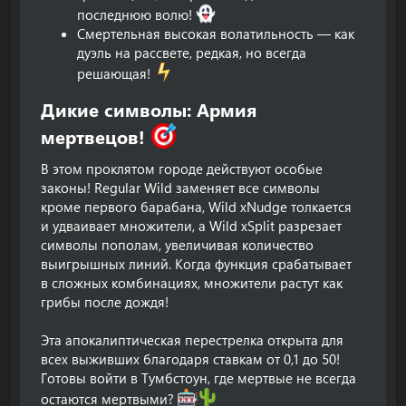
последнюю волю!
Смертельная высокая волатильность — как
дуэль на рассвете, редкая, но всегда
решающая!
Дикие символы: Армия
мертвецов!
В этом проклятом городе действуют особые
законы! Regular Wild заменяет все символы
кроме первого барабана, Wild xNudge толкается
и удваивает множители, а Wild xSplit разрезает
символы пополам, увеличивая количество
выигрышных линий. Когда функция срабатывает
в сложных комбинациях, множители растут как
грибы после дождя!
Эта апокалиптическая перестрелка открыта для
всех выживших благодаря ставкам от 0,1 до 50!
Готовы войти в Тумбстоун, где мертвые не всегда
остаются мертвыми?