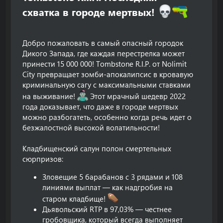
схватка в городе мертвых!
Добро пожаловать в самый опасный городок
Дикого Запада, где каждая перестрелка может
принести 15 000 000! Tombstone R.I.P. от Nolimit
City превращает зомби-апокалипсис в кровавую
криминальную сагу с максимальными ставками
на выживание!
Этот мрачный шедевр 2022
года доказывает, что даже в городе мертвых
можно разбогатеть, особенно когда речь идет о
безжалостной высокой волатильности!
Кладбищенский салун полон смертельных
сюрпризов:
Зловещие 5 барабанов с 3 рядами и 108
линиями выплат — как надгробия на
старом кладбище!
Дьявольский RTP в 97,03% — честнее
гробовщика, который всегда выполняет