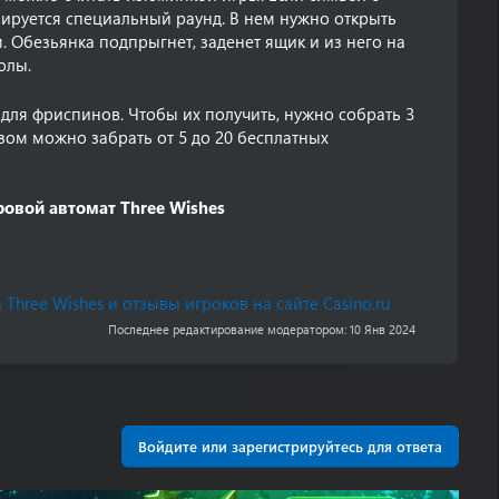
ивируется специальный раунд. В нем нужно открыть
 Обезьянка подпрыгнет, заденет ящик и из него на
олы.
для фриспинов. Чтобы их получить, нужно собрать 3
ом можно забрать от 5 до 20 бесплатных
ровой автомат Three Wishes
hree Wishes и отзывы игроков на сайте Casino.ru
Последнее редактирование модератором:
10 Янв 2024
Войдите или зарегистрируйтесь для ответа