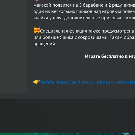
макакой появится на 3 барабане и 2 ряду, акт
один из нескольких ящиков над игровым полем.
ячейки упадут дополнительные призовые симв
Специальная функция также предусмотрена 
или больше Ящика с сокровищами. Таким образ
вращений.
Играть бесплатно в иг
Читать подробный обзор игрового автомата T