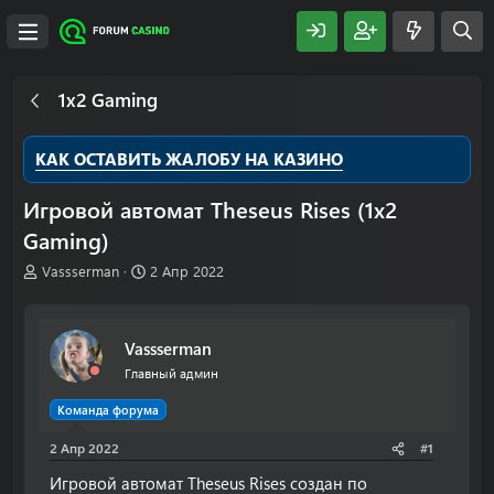
1x2 Gaming
КАК ОСТАВИТЬ ЖАЛОБУ НА КАЗИНО
Игровой автомат Theseus Rises (1x2
Gaming)
А
Д
Vassserman
2 Апр 2022
в
а
т
т
о
а
Vassserman
р
н
т
а
Главный админ
е
ч
м
а
Команда форума
ы
л
2 Апр 2022
а
#1
Игровой автомат Theseus Rises создан по