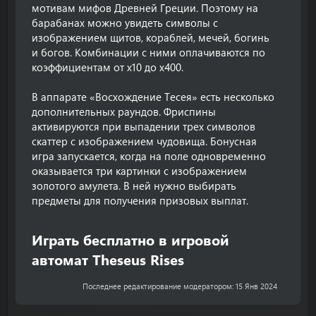
мотивам мифов Древней Греции. Поэтому на
барабанах можно увидеть символы с
изображением щитов, кораблей, мечей, богинь
и богов. Комбинации с ними оплачиваются по
коэффициентам от х10 до х400.
В аппарате «Восхождение Тесея» есть несколько
дополнительных раундов. Фриспины
активируются при выпадении трех символов
скаттер с изображением чудовища. Бонусная
игра запускается, когда на поле одновременно
оказывается три картинки с изображением
золотого амулета. В ней нужно выбирать
предметы для получения призовых выплат.
Играть бесплатно в игровой
автомат Theseus Rises​
Последнее редактирование модератором:
15 Янв 2024