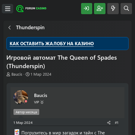
Thunderspin
КАК ОСТАВИТЬ ЖАЛОБУ НА КАЗИНО
Игровой автомат The Queen of Spades
(Thunderspin)
А
Д
Baucis
1 Мар 2024
в
а
т
т
о
а
Baucis
р
н
т
а
VIP 🥇
е
ч
м
а
Автор месяца
ы
л
1 Мар 2024
а
#1
Погрузитесь в мир загадок и тайн с The