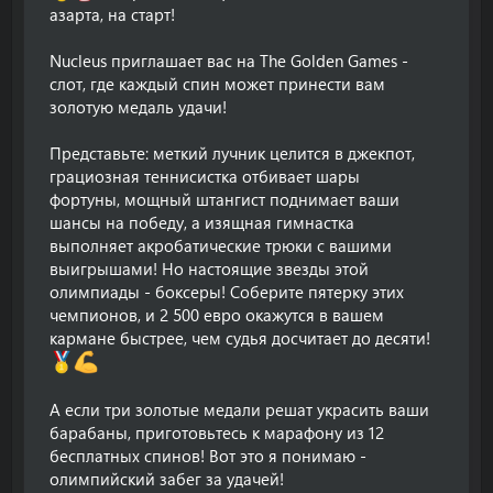
азарта, на старт!
Nucleus приглашает вас на The Golden Games -
слот, где каждый спин может принести вам
золотую медаль удачи!
Представьте: меткий лучник целится в джекпот,
грациозная теннисистка отбивает шары
фортуны, мощный штангист поднимает ваши
шансы на победу, а изящная гимнастка
выполняет акробатические трюки с вашими
выигрышами! Но настоящие звезды этой
олимпиады - боксеры! Соберите пятерку этих
чемпионов, и 2 500 евро окажутся в вашем
кармане быстрее, чем судья досчитает до десяти!
А если три золотые медали решат украсить ваши
барабаны, приготовьтесь к марафону из 12
бесплатных спинов! Вот это я понимаю -
олимпийский забег за удачей!