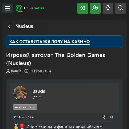
Nucleus
КАК ОСТАВИТЬ ЖАЛОБУ НА КАЗИНО
Игровой автомат The Golden Games
(Nucleus)
А
Д
Baucis
31 Июл 2024
в
а
т
т
о
а
Baucis
р
н
т
а
VIP 🥇
е
ч
м
а
Автор месяца
ы
л
31 Июл 2024
а
#1
Спортсмены и фанаты олимпийского