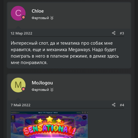
Chloe
C
Фартовый 🥉
12 Мар 2022
#3
Интересный слот, да и тематика про собак мне
нравится, еще и механика Megaways. Надо будет
поиграть в него в платном режиме, в демке здесь
мне понравился.
MoJIogou
M
Фартовый 🥇
7 Май 2022
#4