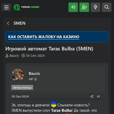
5MEN
КАК ОСТАВИТЬ ЖАЛОБУ НА КАЗИНО
Игровой автомат Taras Bulba (5MEN)
А
Д
Baucis
30 Сен 2024
в
а
т
т
о
а
Baucis
р
н
т
а
VIP 🥇
е
ч
м
а
Автор месяца
ы
л
30 Сен 2024
а
#1
Эх, хлопцы и девчата!
Слыхали новость?
5MEN выпустили слот
Taras Bulba
! Да такой, что