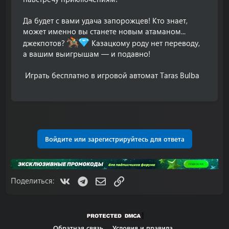
Да будет с вами удача запорожцев! Кто знает,
может именно вы станете новым атаманом...
джекпотов?
Казацкому роду нет переводу,
а вашим выигрышам — и подавно!
Играть бесплатно в игровой автомат Taras Bulba​
Войдите или зарегистрируйтесь для ответа
VK
Telegram
Электронная почта
Ссылка
Поделиться:
Обратная связь
Условия и правила