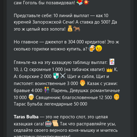
сам Гоголь бы позавидовал!
Представьте себе: 10 линий выплат — как 10
куреней Запорожской Сечи! А ставка до 500? Да
это ж целый воз золота!
Но главное — джекпот в 304 000 кредитов! Это ж
сколько горилки можно купить, а?
Гляньте-ка на эту казацкую таблицу выплат:
10, J, Q: скромные 1 000 (на табачок хватит)
K,
A: боярские 2 000
Щит и сабля, Щит и
пистолет: воинственные 3 000
Казак с усами:
бравые 4 000
Парень, Девушка: романтичные
10 000
Священник: благословенные 12 500
Тарас Бульба: легендарные 50 000
Taras Bulba
— это не просто слот, это целая
казацкая сага!
Так что расправляйте усы,
седлайте своего верного коня-мышку и мчитесь
навстречу приключениям!