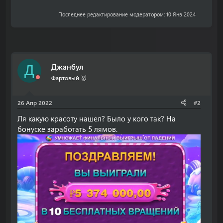
Последнее редактирование модератором:
10 Янв 2024
Джанбул
Д
Фартовый 🥇
26 Апр 2022
#2
Ля какую красоту нашел? Было у кого так? На
бонуске заработать 5 лямов.