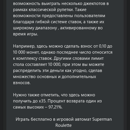
возможность выиграть несколько джекпотов в
рамках классической рулетки. Такие
возможности предоставлены пользователям
благодаря гибкой системе ставок, а также их
широкому диапазону , активированному во
время игры.
Например, здесь можно сделать взнос от 0,10 до
10 000 монет, однако последнее число относится
к комплексу ставок. Другими словами лимит
стола составляет 10 000, при этом вы можете
распределить эти деньги как угодно, сделав
множество основных и дополнительных
взносов.
Нужно также отметить, что здесь можно
получить до х35. Процент возврата один из
самых высоких – 97,21%.
Играть бесплатно в игровой автомат Superman
Roulette​