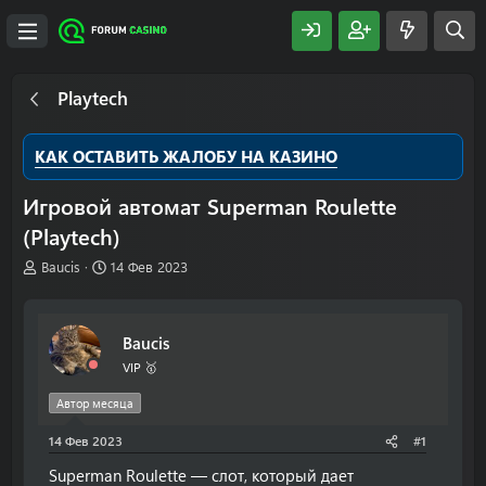
Playtech
КАК ОСТАВИТЬ ЖАЛОБУ НА КАЗИНО
Игровой автомат Superman Roulette
(Playtech)
А
Д
Baucis
14 Фев 2023
в
а
т
т
о
а
Baucis
р
н
т
а
VIP 🥇
е
ч
м
а
Автор месяца
ы
л
14 Фев 2023
а
#1
Superman Roulette — слот, который дает