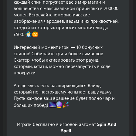
каждый спин погружает вас в мир магии и
волшебства с максимальной прибылью в 200000
монет. Встречайте юмористические
изображения чародеев, ведьм и их прихвостней,
каждый из которых приносит множители до
х500.
Интересный момент игры — 10 бонусных
спинов! Собирайте три и более символов
Скаттер, чтобы активировать этот раунд,
который, кстати, можно перезапустить в ходе
прокрутки.
А еще здесь есть расширяющийся Вайлд,
который по-настоящему испытает вашу удачу!
Пусть каждое ваш вращение будет полно чар и
больших побед!
Играть бесплатно в игровой автомат
Spin And
Spell