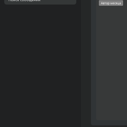
Автор месяца