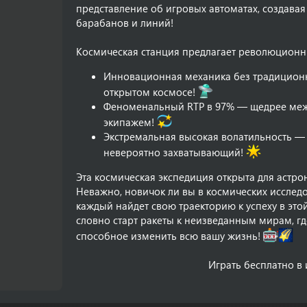
представление об игровых автоматах, создава
барабанов и линий!
Космическая станция предлагает революционн
Инновационная механика без традиционн
открытом космосе!
Феноменальный RTP в 97% — щедрее меж
экипажем!
Экстремальная высокая волатильность — 
невероятно захватывающий!
Эта космическая экспедиция открыта для астрон
Неважно, новичок ли вы в космических иссле
каждый найдет свою траекторию к успеху в это
словно старт ракеты к неизведанным мирам, гд
способное изменить всю вашу жизнь!
Играть бесплатно в 