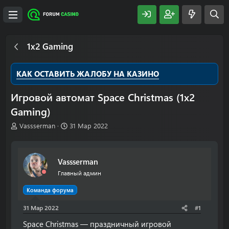
1x2 Gaming
КАК ОСТАВИТЬ ЖАЛОБУ НА КАЗИНО
Игровой автомат Space Christmas (1x2
Gaming)
А
Д
Vassserman
31 Мар 2022
в
а
т
т
о
а
Vassserman
р
н
т
а
Главный админ
е
ч
м
а
Команда форума
ы
л
31 Мар 2022
а
#1
Space Christmas — праздничный игровой