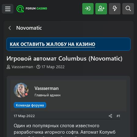
Novomatic
КАК ОСТАВИТЬ ЖАЛОБУ НА КАЗИНО
Игровой автомат Сolumbus (Novomatic)
А
Д
Vassserman
17 Мар 2022
в
а
т
т
о
а
Vassserman
р
н
т
а
Главный админ
е
ч
м
а
Команда форума
ы
л
17 Мар 2022
а
#1
Один из популярных слотов известного
разработчика игорного софта. Автомат Колумб