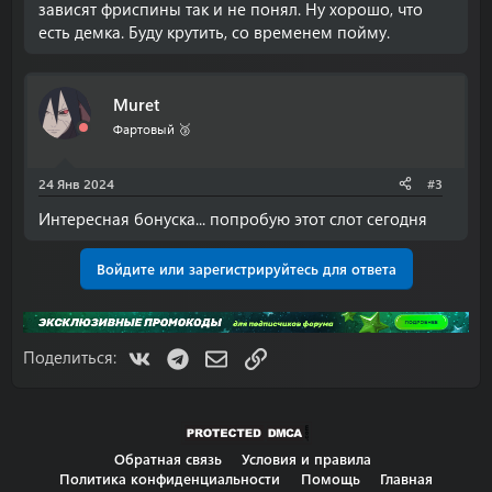
зависят фриспины так и не понял. Ну хорошо, что
есть демка. Буду крутить, со временем пойму.
Muret
Фартовый 🥉
24 Янв 2024
#3
Интересная бонуска... попробую этот слот сегодня
Войдите или зарегистрируйтесь для ответа
VK
Telegram
Электронная почта
Ссылка
Поделиться:
Обратная связь
Условия и правила
Политика конфиденциальности
Помощь
Главная