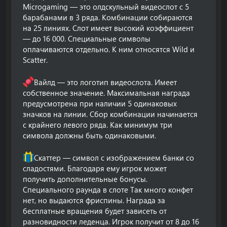
Microgaming — это олдскульный видеослот с 5
барабанами в 3 ряда. Комбинации собираются
на 25 линиях. Слот имеет высокий коэффициент
— до 16 000. Специальные символы
оплачиваются отдельно. К ним относятся Wild и
Scatter.
Вайлд — это логотип видеослота. Имеет
собственное значение. Максимальная награда
предусмотрена при наличии 5 одинаковых
значков на линии. Сбор комбинации начинается
с крайнего левого ряда. Как минимум три
символа должны быть одинаковыми.
Скаттер — символ с изображением банки со
сладостями. Благодаря ему игрок может
получить дополнительные бонусы.
Специального раунда в слоте Так много конфет
нет, но выдаются фриспины. Награда за
бесплатные вращения будет зависеть от
разновидности леденца. Игрок получит от 8 до 16