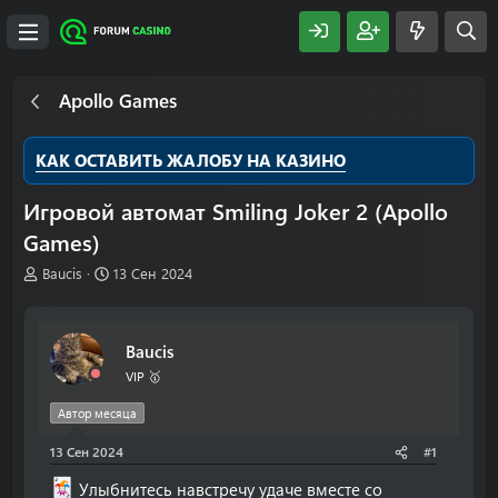
Apollo Games
КАК ОСТАВИТЬ ЖАЛОБУ НА КАЗИНО
Игровой автомат Smiling Joker 2 (Apollo
Games)
А
Д
Baucis
13 Сен 2024
в
а
т
т
о
а
Baucis
р
н
т
а
VIP 🥇
е
ч
м
а
Автор месяца
ы
л
13 Сен 2024
а
#1
Улыбнитесь навстречу удаче вместе со