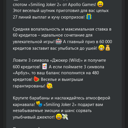
слотом «Smiling Joker 2» от Apollo Games!
Этот веселый шутник приготовил для вас целых
27 линий выплат и кучу сюрпризов!
Средняя волатильность и максимальная ставка в
60 кредитов – идеальное сочетание для
увлекательной игры!
А главный приз в 60 000
кредитов заставит вас улыбаться до ушей!
Ловите 3 символа «Джокер (Wild)» и получите
600 кредитов!
А если поймаете 3 символа
«Арбуз», то ваш баланс пополнится на 480
кредитов!
Веселье и выигрыши
гарантированы!
Крутите барабаны и наслаждайтесь атмосферой
карнавала!
«Smiling Joker 2» подарит вам
незабываемые эмоции и шанс сорвать
улыбчивый джекпот!