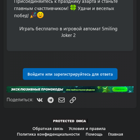
Присоединяйтесь к празднику азарта и станьте
главным счастливчиком!
Удачи и веселых
побед!
Играть бесплатно в игровой автомат Smiling
Joker 2​
Войдите или зарегистрируйтесь для ответа
VK
Telegram
Электронная почта
Ссылка
Поделиться:
Обратная связь
Условия и правила
Политика конфиденциальности
Помощь
Главная