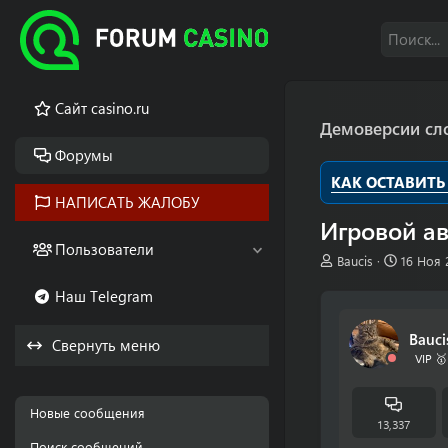
Cайт casino.ru
Демоверсии сл
Форумы
КАК ОСТАВИТЬ
НАПИСАТЬ ЖАЛОБУ
Игровой ав
Пользователи
А
Д
Baucis
16 Ноя 
в
а
Наш Telegram
т
т
о
а
р
н
Bauci
Свернуть меню
т
а
VIP 🥇
е
ч
м
а
ы
л
Новые сообщения
а
13,337
Поиск сообщений