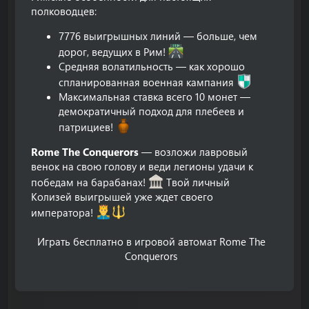
полководцев:
7776 выигрышных линий — больше, чем
дорог, ведущих в Рим!
Средняя волатильность — как хорошо
спланированная военная кампания
Максимальная ставка всего 10 монет —
демократичный подход для плебеев и
патрициев!
Rome The Conquerors
— возложи лавровый
венок на свою голову и веди легионы удачи к
победам на барабанах!
Твой личный
Колизей выигрышей уже ждет своего
императора!
Играть бесплатно в игровой автомат Rome The
Conquerors​