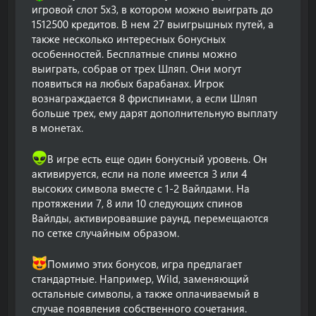
игровой слот 5х3, в котором можно выиграть до
1512500 кредитов. В нем 27 выигрышных путей, а
также несколько интересных бонусных
особенностей. Бесплатные спины можно
выиграть, собрав от трех Шляп. Они могут
появиться на любых барабанах. Игрок
вознаграждается 8 фриспинами, а если Шляп
больше трех, ему дарят дополнительную выплату
в монетах.
В игре есть еще один бонусный уровень. Он
активируется, если на поле имеется 3 или 4
высоких символа вместе с 1-2 Вайлдами. На
протяжении 7, 8 или 10 следующих спинов
Вайлды, активировавшие раунд, перемещаются
по сетке случайным образом.
Помимо этих бонусов, игра предлагает
стандартные. Например, Wild, заменяющий
остальные символы, а также оплачиваемый в
случае появления собственного сочетания.