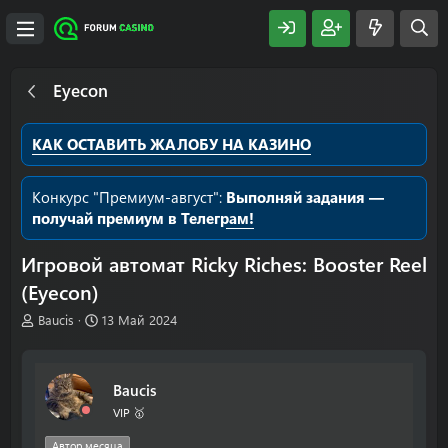
Eyecon
КАК ОСТАВИТЬ ЖАЛОБУ НА КАЗИНО
Конкурс "Премиум-август":
Выполняй задания —
получай премиум в Телеграм!
Игровой автомат Ricky Riches: Booster Reel
(Eyecon)
А
Д
Baucis
13 Май 2024
в
а
т
т
о
а
Baucis
р
н
т
а
VIP 🥇
е
ч
м
а
Автор месяца