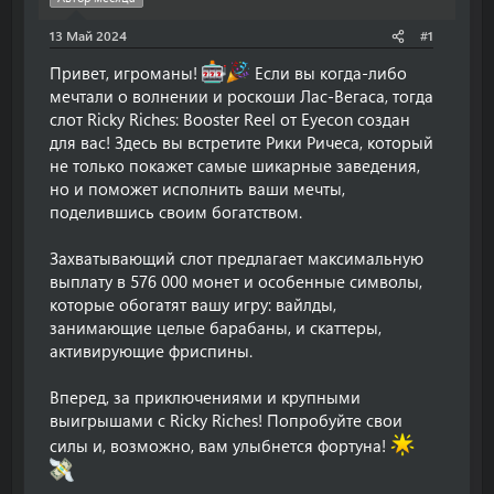
ы
л
13 Май 2024
а
#1
Привет, игроманы!
Если вы когда-либо
мечтали о волнении и роскоши Лас-Вегаса, тогда
слот Ricky Riches: Booster Reel от Eyecon создан
для вас! Здесь вы встретите Рики Ричеса, который
не только покажет самые шикарные заведения,
но и поможет исполнить ваши мечты,
поделившись своим богатством.
Захватывающий слот предлагает максимальную
выплату в 576 000 монет и особенные символы,
которые обогатят вашу игру: вайлды,
занимающие целые барабаны, и скаттеры,
активирующие фриспины.
Вперед, за приключениями и крупными
выигрышами с Ricky Riches! Попробуйте свои
силы и, возможно, вам улыбнется фортуна!