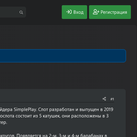
Вход
Регистрация
#1
йдера SimplePlay. Слот разработан и выпущен в 2019
ослота состоит из 5 катушек, они расположены в 3
тер.
ругов. Появляется на 2-м, 3-м и 4-м барабанах в