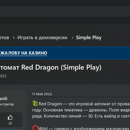
отов
Играть в демоверсии
Simple Play
 ЖАЛОБУ НА КАЗИНО
томат Red Dragon (Simple Play)
2022
11 Май 2022
niil
Red Dragon — это игровой автомат от прова
истратор
году. Основная тематика — драконы. Поле виде
ряда. Количество линий — 30. Есть вайлд и скат
26
️Wild — символ с изображением магических к