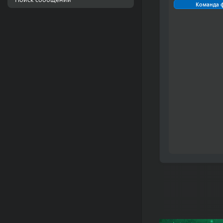
Команда 