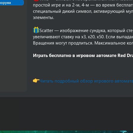
форума
простой игре и на 2-м, 4-м — во время беспла
специальный дикий символ, активирующий мул
элементы.
Scatter — изображение сундука, который сте
увеличивают ставку на х3, х20, х50. Если выпад
Вращения могут продлиться. Максимальное кол
Играть бесплатно в игровом автомате Red Dr
Читать подробный обзор игрового автомата 