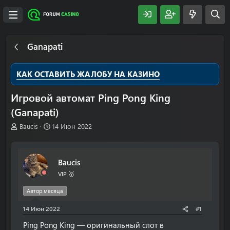
Ganapati
КАК ОСТАВИТЬ ЖАЛОБУ НА КАЗИНО
Игровой автомат Ping Pong King
(Ganapati)
А
Д
Baucis
14 Июн 2022
в
а
т
т
о
а
Baucis
р
н
т
а
VIP 🥇
е
ч
м
а
Автор месяца
ы
л
14 Июн 2022
а
#1
Ping Pong King — оригинальный слот в