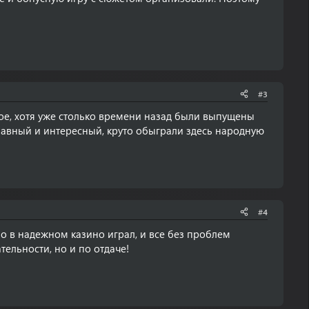
#3
вое, хотя уже столько времени назад были выпущены
авный и интересный, круто обыграли здесь народную
#4
ошо в надежном казино играл, и все без проблем
тельности, но и по отдаче!