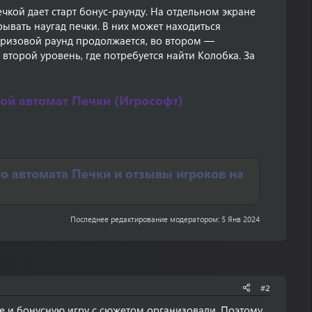
чкой дает старт бонус-раунду. На отдельном экране
рывать наугад печки. В них может находиться
 призовой раунд продолжается, во втором —
второй уровень, где потребуется найти Колобка. За
вой автомат Печки (Игрософт)
о автомата Печки и отзывы игроков на
Последнее редактирование модератором:
5 Янв 2024
#2
ще и бонусную игру с сюжетом организовали. Поэтому