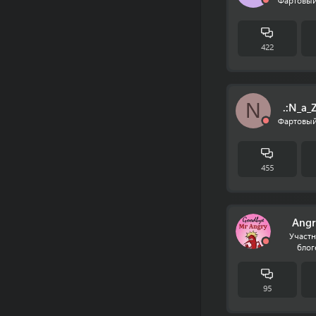
422
N
.:N_a_Z
Фартовый
455
Angr
Участн
блог
95