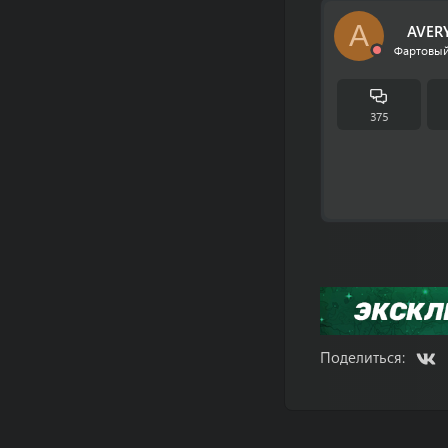
A
AVER
Фартовый
375
V
Поделиться: