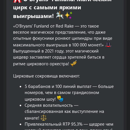
цирк с самыми яркими
выигрышами!
«O'Bryans' Funland от Red Rake — это такое
веселое магическое представление, что даже
опытные фокусники роняют цилиндры при виде
максимального выигрыша в 100 000 монет!»
Выпущенный в 2021 году, этот магический
шедевр заставляет сердца зрителей биться в
ритме циркового оркестра!
Цирковые сокровища включают:
5 барабанов и 100 линий выплат — больше
номеров, чем в самом грандиозном
цирковом шоу!
Средняя волатильность —
сбалансированная как выступление на
канате!
Привлекательный RTP 95,3% — щедрее чем
щедрый директор цирка в день премьеры!