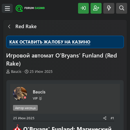
Red Rake
КАК ОСТАВИТЬ ЖАЛОБУ НА КАЗИНО
Игровой автомат O’Bryans’ Funland (Red
Rake)
А
Д
Baucis
25 Июн 2025
в
а
т
т
о
а
Baucis
р
н
т
а
VIP 🥇
е
ч
м
а
Автор месяца
ы
л
25 Июн 2025
а
#1
O'Bryans' Funland: Магический