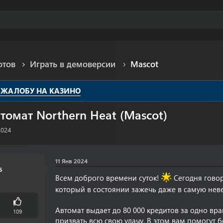
отов
Играть в демоверсии
Mascot
 ЖАЛОБУ НА КАЗИНО
томат Northern Heat (Mascot)
2024
11 Янв 2024
s
Всем доброго времени суток!
Сегодня говор
который в состоянии зажечь даже в самую нев
Автомат выдает до 80 000 кредитов за одно вр
109
призвать всю свою удачу. В этом вам помогут б