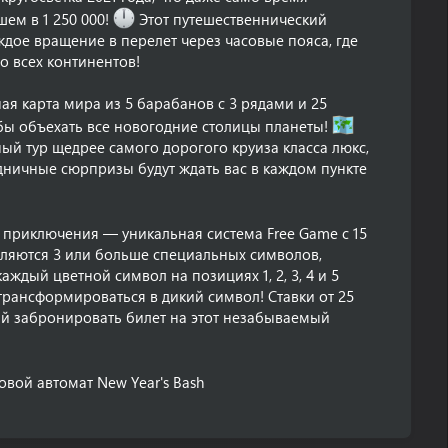
ем в 1 250 000!
Этот путешественнический
дое вращение в перелет через часовые пояса, где
о всех континентов!
я карта мира из 5 барабанов с 3 рядами и 25
бы объехать все новогодние столицы планеты!
ный тур щедрее самого дорогого круиза класса люкс,
здничные сюрпризы будут ждать вас в каждом пункте
приключения — уникальная система Free Game с 15
вляются 3 или больше специальных символов,
аждый цветной символ на позициях 1, 2, 3, 4 и 5
трансформироваться в дикий символ! Ставки от 25
ий забронировать билет на этот незабываемый
вой автомат New Year's Bash​