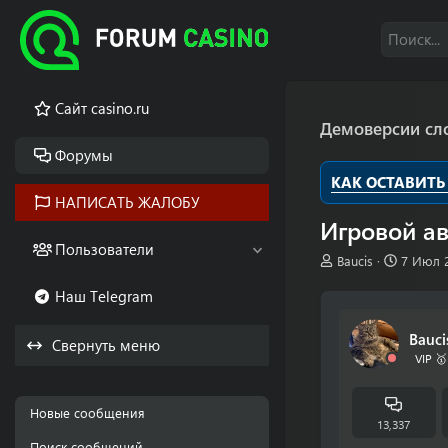
Cайт casino.ru
Демоверсии сл
Форумы
КАК ОСТАВИТЬ
НАПИСАТЬ ЖАЛОБУ
Игровой ав
Пользователи
А
Д
Baucis
7 Июл 
в
а
Наш Telegram
т
т
о
а
р
н
Bauci
Свернуть меню
т
а
VIP 🥇
е
ч
м
а
ы
л
Новые сообщения
а
13,337
Поиск сообщений