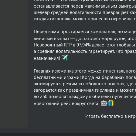
останавливается перед максимальным выигрыш
шедевр средней волатильности превращает каж
каждая остановка может принести сокровища с
Перед вами простирается компактная, но мощна
линиями выплат — достаточно маршрутов, что
Невероятный RTP в 97,94% делает этот глобаль
а средняя волатильность гарантирует, что пра
назначения!
Главная изюминка этого межконтинентального 
бесплатными играми! Когда на барабанах поя
активируется режим «свободного полета», где к
загорается как праздничная гирлянда и может 
до 250 позволят каждому любителю путешеств
новогодний рейс вокруг света!
Играть бесплатно в игро