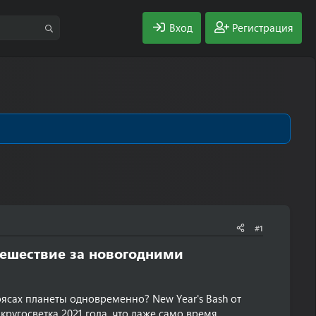
Вход
Регистрация
#1
утешествие за новогодними
оясах планеты одновременно? New Year's Bash от
кругосветка 2021 года, что даже само время