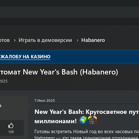
отов
Играть в демоверсии
Habanero
 ЖАЛОБУ НА КАЗИНО
томат New Year's Bash (Habanero)
2025
7 Июл 2025
s
New Year's Bash: Кругосветное п
миллионами!
Готовы встретить Новый год во всех часовых п
109
Habanero — это такая грандиозная празднична 