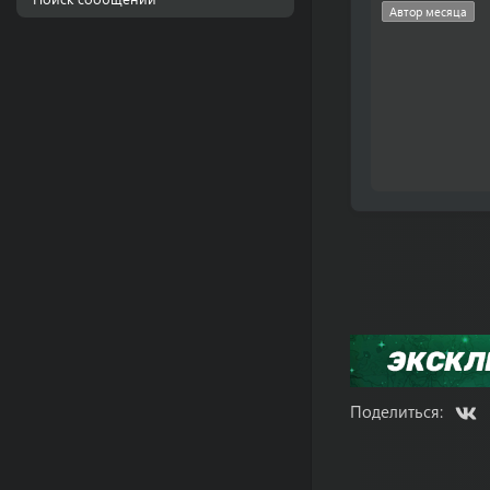
Автор месяца
V
Поделиться: