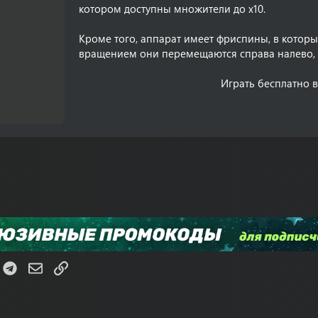
котором доступны множители до х10.
Кроме того, аппарат имеет фриспины, в кото
вращением они перемещаются справа налево, п
Играть бесплатно в
K
Telegram
Электронная почта
Ссылка