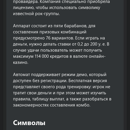
провайдера. Компания специально приобрела
лицензию, чтобы использовать символику
известной рок-группы.
Аппарат состоит из пяти барабанов, для
составления призовых комбинаций
предусмотрено 76 вариантов. Если играть на
деньги, нужно делать ставки от 0,2 до 200 у. е. В
случае удачи пользователь может получить
максимум 114 000 кредитов в валюте онлайн-
казино.
Автомат поддерживает режим демо, который
доступен без регистрации. Бесплатная версия
представляет своего рода тренировку: игрок не
тратит свои деньги и при этом может изучить
правила, таблицу выплат, а также разобраться в
закономерностях составления комбо.
Символы​