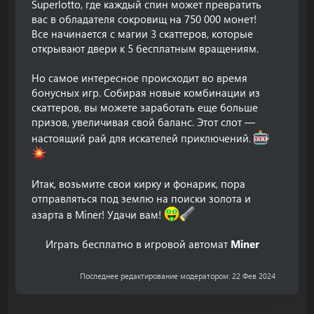
Superlotto, где каждый спин может превратить
вас в обладателя сокровищ на 750 000 монет!
Все начинается с магии 3 скаттеров, которые
открывают двери к 5 бесплатным вращениям.
Но самое интересное происходит во время
бонусных игр. Собирая новые комбинации из
скаттеров, вы можете заработать еще больше
призов, увеличивая свой баланс. Этот слот —
настоящий рай для искателей приключений.
Итак, возьмите свои кирку и фонарик, пора
отправляться под землю на поиски золота и
азарта в Miner! Удачи вам!
Играть бесплатно в игровой автомат
Miner
Последнее редактирование модератором:
22 Фев 2024