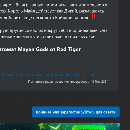
земпляров. Выигрышные линии исчезают и замещаются
ер. Король Майя действует как Дикий, размещаясь
ет добавить еще несколько Вайлдов на поле.
рует другие символы вокруг себя в одинаковые. Она
низкие элементы и ставит вместо них высокие.
втомат Mayan Gods от Red Tiger
Mayan Gods и отзывы игроков на сайте Casino.ru
Последнее редактирование модератором:
18 Янв 2024
Войдите или зарегистрируйтесь для ответа