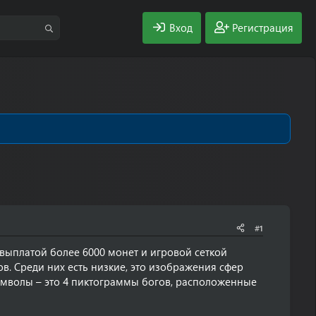
Вход
Регистрация
#1
выплатой более 6000 монет и игровой сеткой
ов. Среди них есть низкие, это изображения сфер
символы – это 4 пиктограммы богов, расположенные