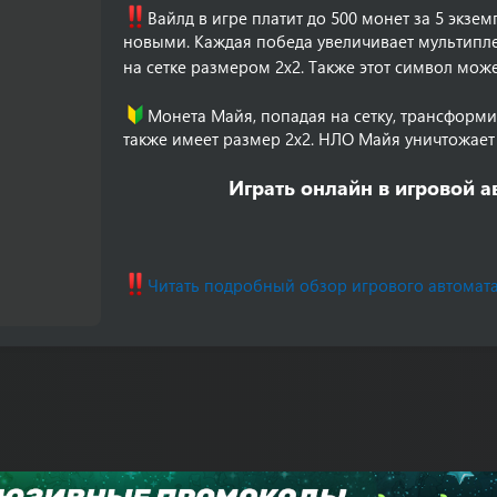
Вайлд в игре платит до 500 монет за 5 эк
новыми. Каждая победа увеличивает мультипле
на сетке размером 2х2. Также этот символ мож
Монета Майя, попадая на сетку, трансформи
также имеет размер 2х2. НЛО Майя уничтожает 
Играть онлайн в игровой а
Читать подробный обзор игрового автомата 