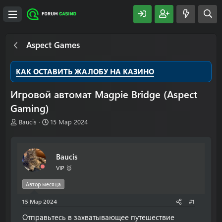
Aspect Games
КАК ОСТАВИТЬ ЖАЛОБУ НА КАЗИНО
Игровой автомат Magpie Bridge (Aspect
Gaming)
А
Д
Baucis
15 Мар 2024
в
а
т
т
о
а
Baucis
р
н
т
а
VIP 🥇
е
ч
м
а
Автор месяца
ы
л
15 Мар 2024
а
#1
Отправьтесь в захватывающее путешествие