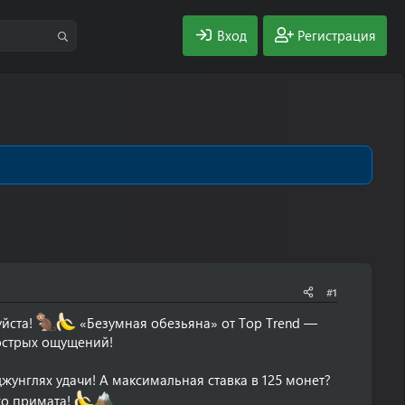
Вход
Регистрация
#1
уйста!
«Безумная обезьяна» от Top Trend —
острых ощущений!
джунглях удачи! А максимальная ставка в 125 монет?
го примата!