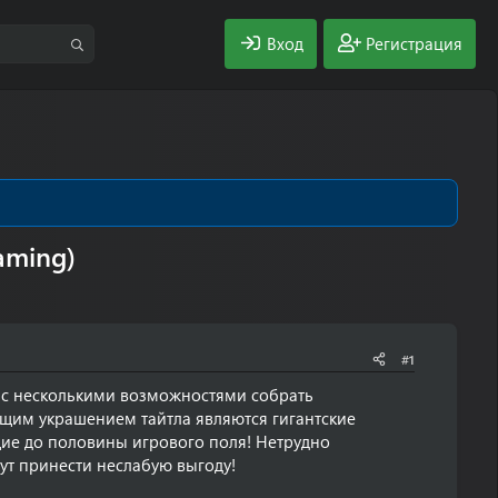
Вход
Регистрация
aming)
#1
т с несколькими возможностями собрать
ящим украшением тайтла являются гигантские
ие до половины игрового поля! Нетрудно
гут принести неслабую выгоду!