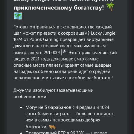
приключенческому богатству!
Готовы отправиться в экспедицию, где каждый
шаг может привести к сокровищам? Lucky Jungle
1024 от Popok Gaming превращает виртуальные
джунгли в настоящий клад с максимальным
выигрышем в 291 000!
Этот приключенческий
шедевр 2021 года доказывает, что самые
опасные места планеты хранят самые щедрые
награды, особенно когда речь идет о средней
волатильности и тысяче способов разбогатеть!
Джунгли изобилуют захватывающими
особенностями:
Могучие 5 барабанов с 4 рядами и 1024
способами выиграть — больше тропинок,
чем в самых непроходимых дебрях
Амазонки!
Превосходный RTP в 96,33% — щедрее