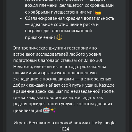
вождя племени, делящегося сокровищами
с храбрыми путешественниками!
Сбалансированная средняя волатильность
— идеальное соотношение риска и
награды для опытных искателей
приключений!
Эти тропические джунгли гостеприимно
встречают исследователей любого уровня
подготовки благодаря ставкам от 0,1 до 30!
Неважно, идете ли вы в поход с рюкзаком за
плечами или организуете полноценную
экспедицию с носильщиками — в этих зеленых
дебрях каждый найдет свой путь к удаче. Каждое
вращение здесь как шаг по неизведанной тропе,
где за каждым поворотом может ждать как
редкая орхидея, так и сундук с золотом древних
цивилизаций!
Играть бесплатно в игровой автомат Lucky Jungle
1024​