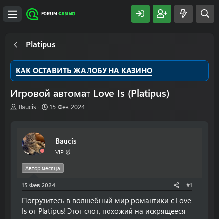
Platipus
КАК ОСТАВИТЬ ЖАЛОБУ НА КАЗИНО
Игровой автомат Love Is (Platipus)
А
Д
Baucis
15 Фев 2024
в
а
т
т
о
а
Baucis
р
н
т
а
VIP 🥇
е
ч
м
а
Автор месяца
ы
л
15 Фев 2024
а
#1
Погрузитесь в волшебный мир романтики с Love
Is от Platipus! Этот слот, похожий на искрящееся