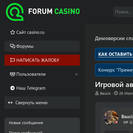
Cайт casino.ru
Демоверсии сл
Форумы
КАК ОСТАВИТЬ
НАПИСАТЬ ЖАЛОБУ
Конкурс "Премиу
Пользователи
Игровой авт
Наш Telegram
А
Д
Baucis
26 Июл
в
а
Свернуть меню
т
т
о
а
р
н
Bauci
т
а
VIP 🥇
Новые сообщения
е
ч
м
а
Поиск сообщений