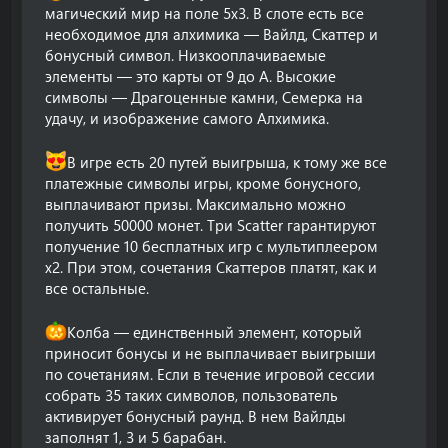
магический мир на поле 5х3. В слоте есть все
необходимое для алхимика — Вайлд, Скаттер и
бонусный символ. Низкооплачиваемые
элементы — это карты от 9 до А. Высокие
символы — Драгоценные камни, Семерка на
удачу, и изображение самого Алхимика.
В игре есть 20 путей выигрыша, к тому же все
платежные символы игры, кроме бонусного,
выплачивают призы. Максимально можно
получить 50000 монет. Три Scatter гарантируют
получение 10 бесплатных игр с мультиплеером
х2. При этом, сочетания Скаттеров платят, как и
все остальные.
Колба — единственный элемент, который
приносит бонусы и не выплачивает выигрыши
по сочетаниям. Если в течение игровой сессии
собрать 35 таких символов, пользователь
активирует бонусный раунд. В нем Вайлды
заполнят 1, 3 и 5 барабан.