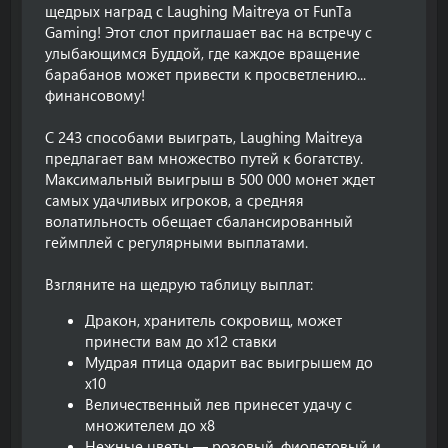
щедрых наград с Laughing Maitreya от FunTa
Gaming! Этот слот приглашает вас на встречу с
улыбающимся Буддой, где каждое вращение
барабанов может привести к просветлению...
финансовому!
С 243 способами выиграть, Laughing Maitreya
предлагает вам множество путей к богатству.
Максимальный выигрыш в 500 000 монет ждет
самых удачливых игроков, а средняя
волатильность обещает сбалансированный
геймплей с регулярными выплатами.
Взгляните на щедрую таблицу выплат:
Дракон, хранитель сокровищ, может
принести вам до х12 ставки
Мудрая птица одарит вас выигрышем до
х10
Величественный лев принесет удачу с
множителем до х8
Нежные цветы — розовый, фиолетовый и