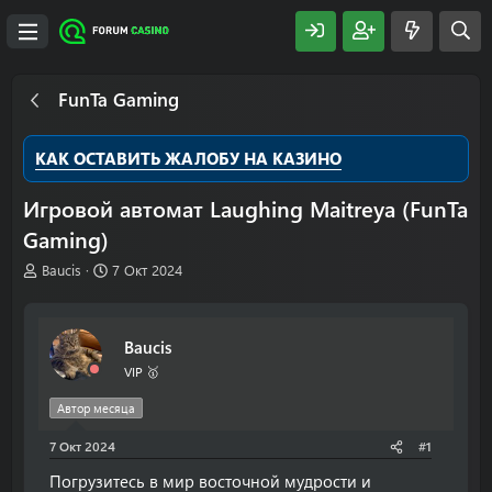
FunTa Gaming
КАК ОСТАВИТЬ ЖАЛОБУ НА КАЗИНО
Игровой автомат Laughing Maitreya (FunTa
Gaming)
А
Д
Baucis
7 Окт 2024
в
а
т
т
о
а
Baucis
р
н
т
а
VIP 🥇
е
ч
м
а
Автор месяца
ы
л
7 Окт 2024
а
#1
Погрузитесь в мир восточной мудрости и