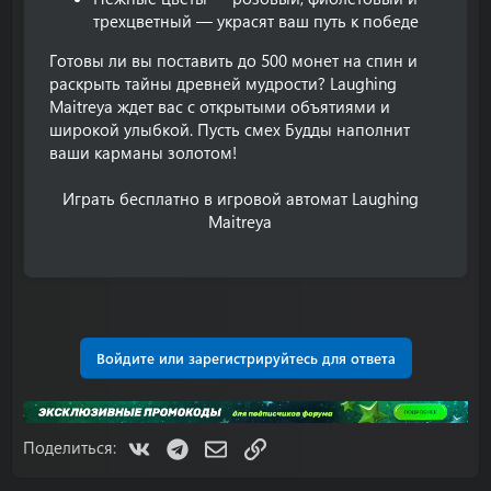
трехцветный — украсят ваш путь к победе
Готовы ли вы поставить до 500 монет на спин и
раскрыть тайны древней мудрости? Laughing
Maitreya ждет вас с открытыми объятиями и
широкой улыбкой. Пусть смех Будды наполнит
ваши карманы золотом!
Играть бесплатно в игровой автомат Laughing
Maitreya​
Войдите или зарегистрируйтесь для ответа
VK
Telegram
Электронная почта
Ссылка
Поделиться: