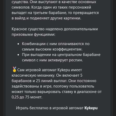
существа. Они выступают в качестве основных
символов. Когда один из таких персонажей
выпадет на третьем барабане, то превращается
в вайлд и подменяет другие картинки.
Красное существо наделено дополнительными
призовыми функциями:
Комбинации с ним оплачиваются по
самым высоким коэффициентам.
При выпадении на центральном барабане
символ с ним активирует респин.
Сам игровой автомат Kykepu имеет
классическую механику. Он включает 5
барабанов и 25 линий выплат. Они постоянно
задействованы в игре, поэтому пользователь
может только варьировать ставку в диапазоне от
0,25 до 75 монет.
Играть бесплатно в игровой автомат
Kykepu