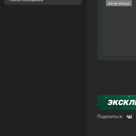
Автор месяца
V
Поделиться: