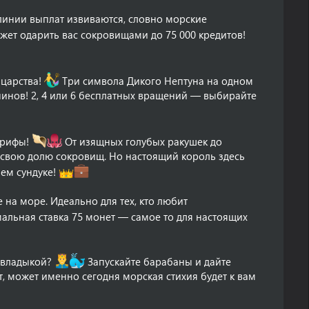
3 линии выплат извиваются, словно морские
жет одарить вас сокровищами до 75 000 кредитов!
 царства!
Три символа Дикого Нептуна на одном
инов! 2, 4 или 6 бесплатных вращений — выбирайте
 рифы!
От изящных голубых ракушек до
свою долю сокровищ. Но настоящий король здесь
шем сундуке!
 на море. Идеально для тех, кто любит
льная ставка 75 монет — самое то для настоящих
м владыкой?
Запускайте барабаны и дайте
, может именно сегодня морская стихия будет к вам