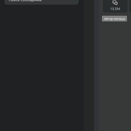
ы
л
а
13,334
Автор месяца