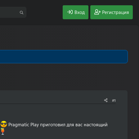
Вход
Регистрация
#1
!
Pragmatic Play приготовил для вас настоящий