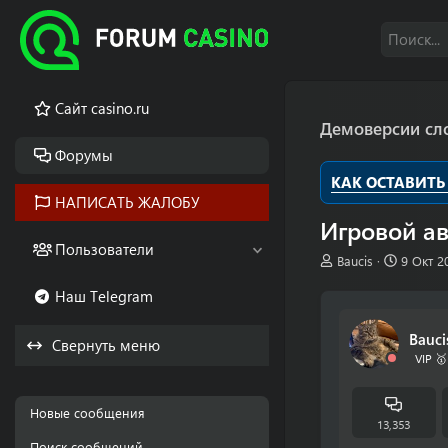
Cайт casino.ru
Демоверсии сл
Форумы
КАК ОСТАВИТЬ
НАПИСАТЬ ЖАЛОБУ
Игровой авт
Пользователи
А
Д
Baucis
9 Окт 2
в
а
Наш Telegram
т
т
о
а
р
н
Bauci
Свернуть меню
т
а
VIP 🥇
е
ч
м
а
ы
л
Новые сообщения
а
13,353
Поиск сообщений