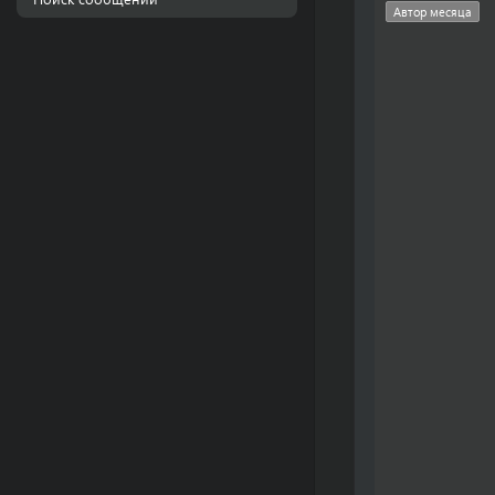
Автор месяца