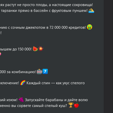
иях растут не просто плоды, а настоящие сокровища!
с тарзанки прямо в бассейн с фруктовым пуншем!
ению с сочным джекпотом в 72 000 000 кредитов!
!
грышем до 150 000!
0 000 за комбинацию!
приключение!
Каждый спин — как укус спелого
хший изюм!
Запускайте барабаны и дайте волю
 именно вы сорвете самый спелый куш?