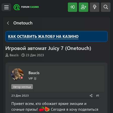
Onetouch
КАК ОСТАВИТЬ ЖАЛОБУ НА КАЗИНО
Игровой автомат Juicy 7 (Onetouch)
А
Д
Baucis
23 Дек 2023
в
а
т
т
о
а
Baucis
р
н
т
а
VIP 🥇
е
ч
м
а
Автор месяца
ы
л
23 Дек 2023
а
#1
Привет всем, кто обожает яркие эмоции и
сочные призы!
Сегодня я хочу поделиться