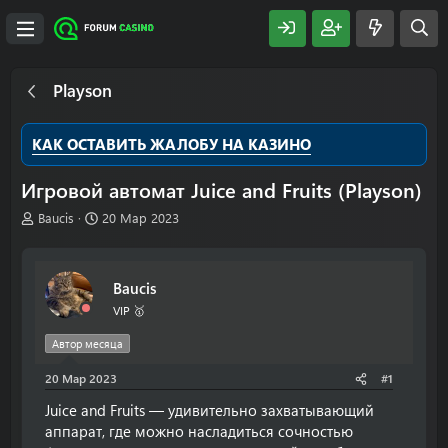
Playson
КАК ОСТАВИТЬ ЖАЛОБУ НА КАЗИНО
Игровой автомат Juice and Fruits (Playson)
А
Д
Baucis
20 Мар 2023
в
а
т
т
о
а
Baucis
р
н
т
а
VIP 🥇
е
ч
м
а
Автор месяца
ы
л
20 Мар 2023
а
#1
Juice and Fruits — удивительно захватывающий
аппарат, где можно насладиться сочностью