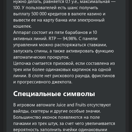
нужно делать, равняется 0,1 у.е., максимальная ―
100. У пользователей есть шанс получить
выплату 500 000 кредитов в валюте казино и
вывести ее на карту банка или электронный
кошелек.
Аппарат состоит из пяти барабанов и 10
активных линий. RTP ― 94,98%. С панели
управления можно распоряжаться ставками,
запускать спины, а также активировать функцию
автоматических прокруток.
Цепочка считается призовой, если составлена из
трех или более одинаковых картинок на одной
линии. В слоте нет рискового раунда, фриспинов
и прогрессивного джекпота.
Специальные символы​
В игровом автомате Juice and Fruits отсутствуют
вайлды, скаттеры и другие особые значки.
Большинство иконок появляются на поле
пачками из трех штук, за счет чего увеличивается
вероятность заполнить ячейки одинаковыми