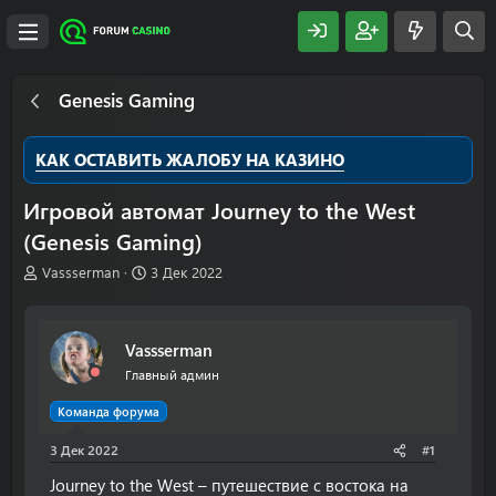
Genesis Gaming
КАК ОСТАВИТЬ ЖАЛОБУ НА КАЗИНО
Игровой автомат Journey to the West
(Genesis Gaming)
А
Д
Vassserman
3 Дек 2022
в
а
т
т
о
а
Vassserman
р
н
т
а
Главный админ
е
ч
м
а
Команда форума
ы
л
3 Дек 2022
а
#1
Journey to the West – путешествие с востока на