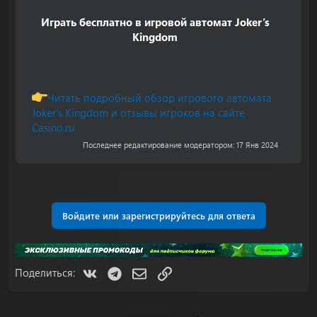
Играть бесплатно в игровой автомат Joker’s
Kingdom
Читать подробный обзор игрового автомата
Joker’s Kingdom и отзывы игроков на сайте
Casino.ru
Последнее редактирование модератором:
17 Янв 2024
Войдите или зарегистрируйтесь для ответа
VK
Telegram
Электронная почта
Ссылка
Поделиться: