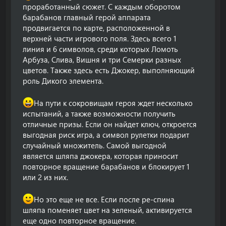
проработанный сюжет. С каждым оборотом
барабанов главный герой аппарата
продвигается по карте, расположенной в
верхней части игрового поля. Здесь всего 1
линия и 6 символов, среди которых Ломоть
Арбуза, Слива, Вишня и три Семерки разных
цветов. Также здесь есть Джокер, выполняющий
роль Дикого элемента.
На пути к сокровищам героя ждет несколько
испытаний, а также возможности получить
отличные призы. Если он найдет ключ, откроется
выгодная риск игра, а символ рулетки подарит
случайный множитель. Самой выгодной
является шляпа джокера, которая приносит
повторное вращение барабанов и блокирует 1
или 2 из них.
Но это еще не все. Если после ре-спина
шляпа поменяет цвет на зеленый, активируется
еще одно повторное вращение.