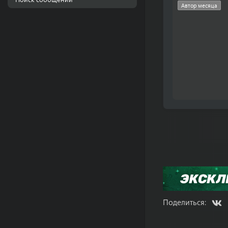
Автор месяца
V
Поделиться: