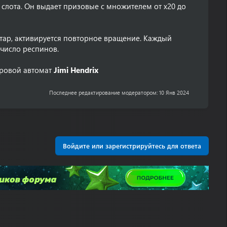
лота. Он выдает призовые с множителем от х20 до
итар, активируется повторное вращение. Каждый
число респинов.
гровой автомат
Jimi Hendrix
Последнее редактирование модератором:
10 Янв 2024
Войдите или зарегистрируйтесь для ответа