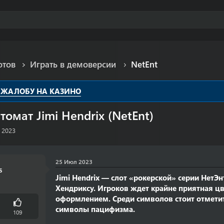
отов
Играть в демоверсии
NetEnt
 ЖАЛОБУ НА КАЗИНО
томат Jimi Hendrix (NetEnt)
 2023
25 Июл 2023
s
Jimi Hendrix — слот «рокерской» серии Нет
Хендриксу. Игроков ждет крайне приятная цв
оформлением. Среди символов стоит отметит
символы пацифизма.
109