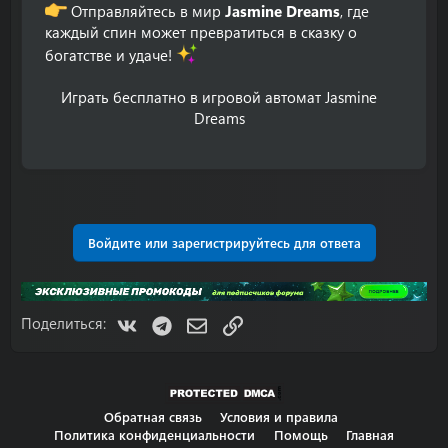
Отправляйтесь в мир
Jasmine Dreams
, где
каждый спин может превратиться в сказку о
богатстве и удаче!
Играть бесплатно в игровой автомат Jasmine
Dreams​
Войдите или зарегистрируйтесь для ответа
VK
Telegram
Электронная почта
Ссылка
Поделиться:
Обратная связь
Условия и правила
Политика конфиденциальности
Помощь
Главная