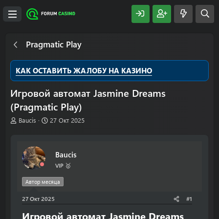
Pragmatic Play
КАК ОСТАВИТЬ ЖАЛОБУ НА КАЗИНО
Игровой автомат Jasmine Dreams
(Pragmatic Play)
А
Д
Baucis
27 Окт 2025
в
а
т
т
о
а
Baucis
р
н
т
а
VIP 🥇
е
ч
м
а
Автор месяца
ы
л
27 Окт 2025
а
#1
Игровой автомат
Jasmine Dreams